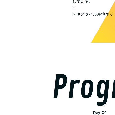
している。
─
テキスタイル産地ネッ
Prog
0
Day