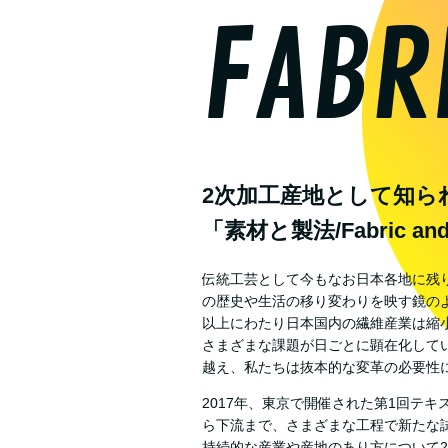
FABR
2次加工産地として知ら
「素材と製法/Fabric and 
伝統工芸として今もなお日本各地に残
の歴史や生活の移り変わりを映す鏡のよ
以上にわたり日本国内の繊維産業は縮
さまざまな課題が日ごとに顕在化して
越え、私たちは抜本的な変革の必要性
2017年、東京で開催された第1回テ
ら下流まで、さまざまな工程で新たな
持続的な産業や産地のあり方について2