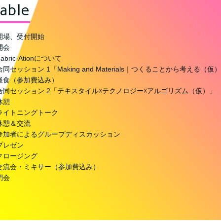
able
開場、受付開始
開会
bric-Ationについて
セッション 1「Making and Materials｜つくることから考える（仮
昼食（参加費込み）
合同セッション 2「テキスタイル☓テクノロジー☓アルゴリズム（仮）」
休憩
ライトニングトーク
休憩＆交流
参加者によるグループディスカッション
プレゼン
クロージング
交流会・ミキサー（参加費込み）
閉会