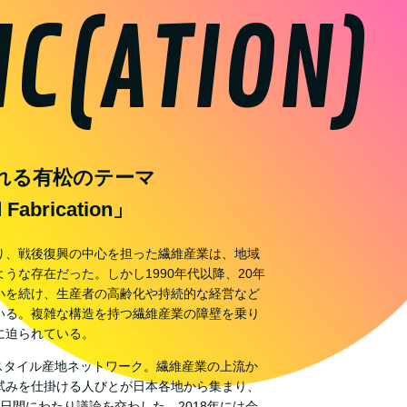
IC(ATION)
れる有松のテーマ
Fabrication」
り、戦後復興の中心を担った繊維産業は、地域
うな存在だった。しかし1990年代以降、20年
小を続け、生産者の高齢化や持続的な経営など
いる。複雑な構造を持つ繊維産業の障壁を乗り
に迫られている。
キスタイル産地ネットワーク。繊維産業の上流か
試みを仕掛ける人びとが日本各地から集まり、
日間にわたり議論を交わした。2018年には会