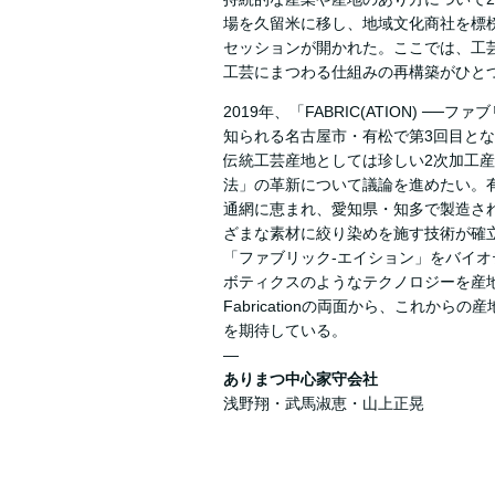
場を久留米に移し、地域文化商社を標
セッションが開かれた。ここでは、工
工芸にまつわる仕組みの再構築がひと
2019年、「FABRIC(ATION) 
知られる名古屋市・有松で第3回目と
伝統工芸産地としては珍しい2次加工
法」の革新について議論を進めたい。
通網に恵まれ、愛知県・知多で製造さ
ざまな素材に絞り染めを施す技術が確
「ファブリック-エイション」をバイ
ボティクスのようなテクノロジーを産地に
Fabricationの両面から、これか
を期待している。
―
ありまつ中心家守会社
浅野翔・武馬淑恵・山上正晃