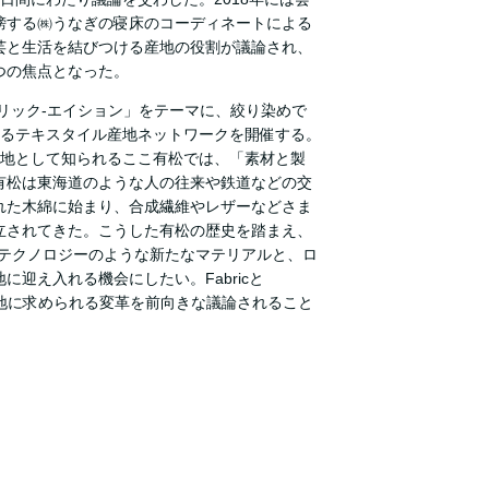
榜する㈱うなぎの寝床のコーディネートによる
芸と生活を結びつける産地の役割が議論され、
つの焦点となった。
──ファブリック-エイション」をテーマに、絞り染めで
なるテキスタイル産地ネットワークを開催する。
産地として知られるここ有松では、「素材と製
有松は東海道のような人の往来や鉄道などの交
れた木綿に始まり、合成繊維やレザーなどさま
立されてきた。こうした有松の歴史を踏まえ、
オテクノロジーのような新たなマテリアルと、ロ
迎え入れる機会にしたい。Fabricと
らの産地に求められる変革を前向きな議論されること